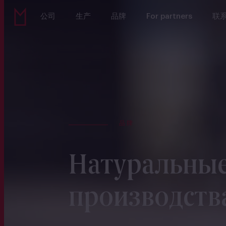
公司
生产
品牌
For partners
联
品牌
Натуральные
производств