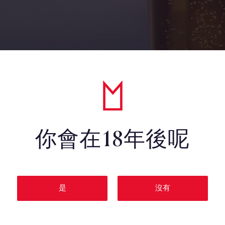
你會在18年後呢
是
沒有