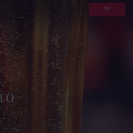
游览
го