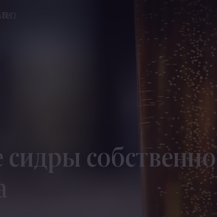
系我们
 сидры собственно
а