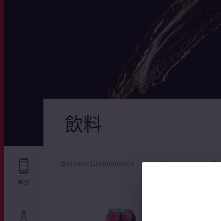
飲料
Детское Шампанское
Isotonic
Ли
啤酒