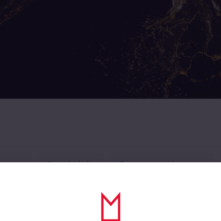
цензия
Non-alcoholic
Энергетический напиток