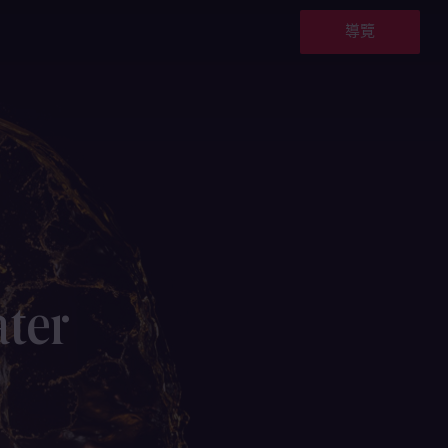
導覽
ater