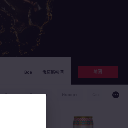
地圖
Все
俄羅斯啤酒
Вода
Лимонад
Импорт
Сок
Без га