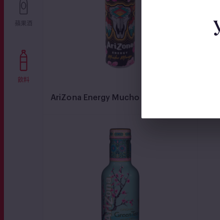
蘋果酒
飲料
AriZona Energy Mucho Mango
Ari