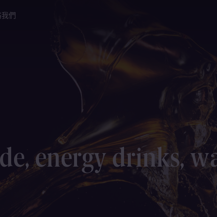
絡我們
de, energy drinks, w