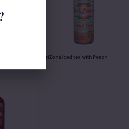
?
go
AriZona Iced tea with Peach