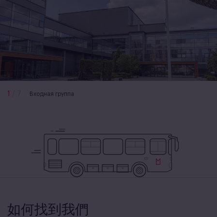
1
/
7
Входная группа
如何找到我們