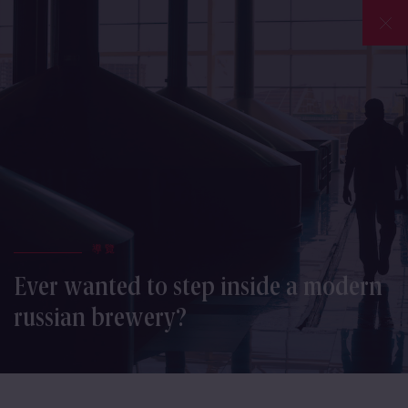
導覽
Ever wanted to step inside a modern
russian brewery?