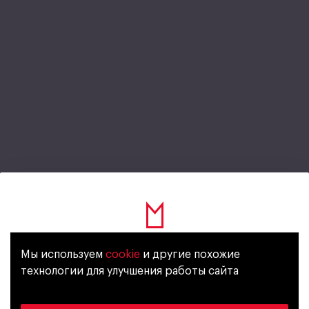
Wiz Томат
Мы используем
cookie
и другие похожие
Уже исполнилось 18 лет?
технологии для улучшения работы сайта
Сок