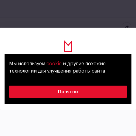
Hollandia Raspberry-Mint
Alcohol free
Мы используем
cookie
и другие похожие
Уже исполнилось 18 лет?
свояголландия.рф
технологии для улучшения работы сайта
Fruit beer
Non-alcoholic
Лицензия
Да
Нет
Понятно
风格
酒精含量
Безалкогольное
0,5%
苦度
6 IBU