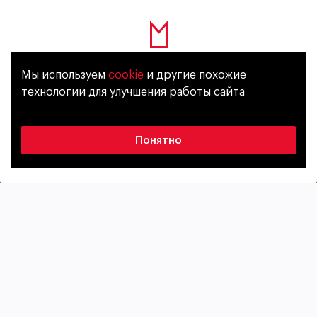
Пироговское Пшеничное
Мы используем
cookie
и другие похожие
Уже исполнилось 18 лет?
технологии для улучшения работы сайта
Россия
Нефильтрованное
Да
Нет
Понятно
风格
酒精含量
Пшеничное
4,5%
苦度
原麦汁浓度
13 IBU
10,2%
包装
Plastic bottle
1 L