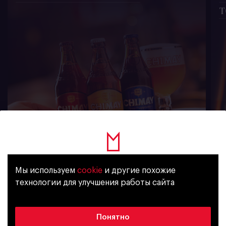
т
751
Мы используем
cookie
и другие похожие
Уже исполнилось 18 лет?
технологии для улучшения работы сайта
新闻订阅
Да
Нет
Понятно