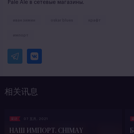
Pale Ale в сетевые магазины.
иван зимин
oskar blues
крафт
импорт
相关讯息
采访
07 五月, 2021
НАШ ИМПОРТ. CHIMAY
Б