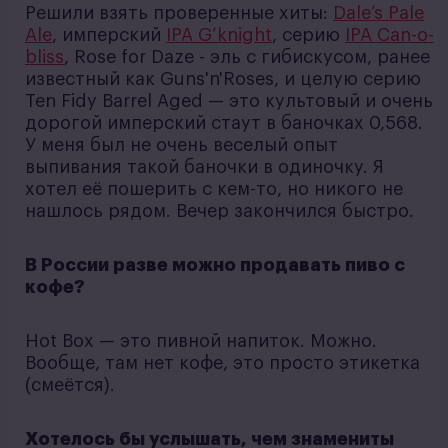
Решили взять проверенные хиты:
Dale’s Pale
Ale
, имперский
IPA G’knight
, серию
IPA Сan-o-
bliss
, Rose for Daze - эль с гибискусом, ранее
известный как Guns'n'Roses, и целую серию
Ten Fidy Barrel Aged — это культовый и очень
дорогой имперский стаут в баночках 0,568.
У меня был не очень веселый опыт
выпивания такой баночки в одиночку. Я
хотел её пошерить с кем-то, но никого не
нашлось рядом. Вечер закончился быстро.
В России разве можно продавать пиво с
кофе?
Hot Box — это пивной напиток. Можно.
Вообще, там нет кофе, это просто этикетка
(смеётся).
Хотелось бы услышать, чем знамениты