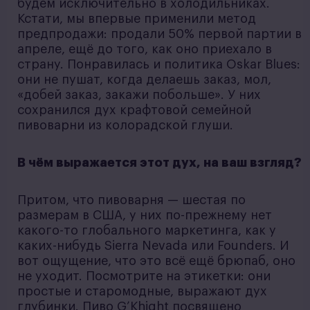
будем исключительно в холодильниках.
Кстати, мы впервые применили метод
предпродажи: продали 50% первой партии в
апреле, ещё до того, как оно приехало в
страну. Понравилась и политика Oskar Blues:
они не пушат, когда делаешь заказ, мол,
«добей заказ, закажи побольше». У них
сохранился дух крафтовой семейной
пивоварни из колорадской глуши.
В чём выражается этот дух, на ваш взгляд?
Притом, что пивоварня — шестая по
размерам в США, у них по-прежнему нет
какого-то глобального маркетинга, как у
каких-нибудь Sierra Nevada или Founders. И
вот ощущение, что это всё ещё брюпаб, оно
не уходит. Посмотрите на этикетки: они
простые и старомодные, выражают дух
глубинки. Пиво G’Khight посвящено