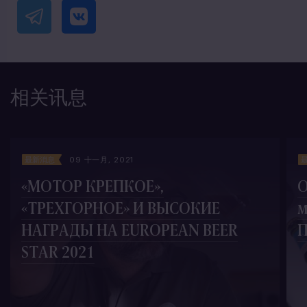
相关讯息
最新消息
09 十一月, 2021
«МОТОР КРЕПКОЕ»,
О
«ТРЕХГОРНОЕ» И ВЫСОКИЕ
м
НАГРАДЫ НА EUROPEAN BEER
П
STAR 2021