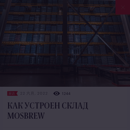
22 六月, 2022
1244
采访
КАК УСТРОЕН СКЛАД
MOSBREW