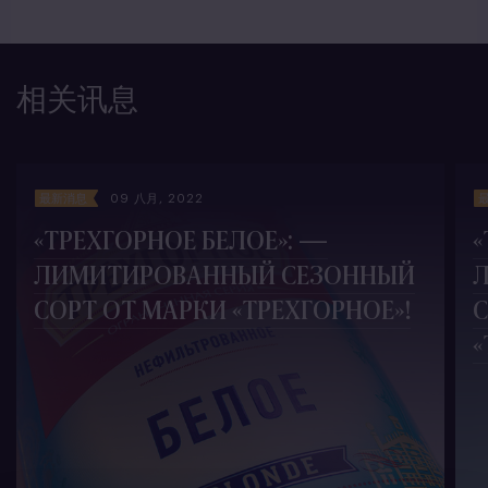
相关讯息
最新消息
09 八月, 2022
«ТРЕХГОРНОЕ БЕЛОЕ»: —
«
ЛИМИТИРОВАННЫЙ СЕЗОННЫЙ
СОРТ ОТ МАРКИ «ТРЕХГОРНОЕ»!
С
«