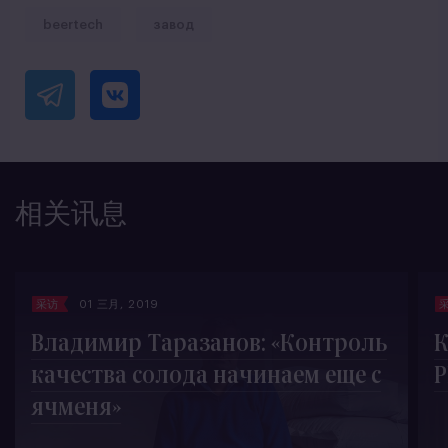
beertech
завод
相关讯息
采访
01 三月, 2019
Владимир Таразанов: «Контроль
качества солода начинаем еще с
ячменя»