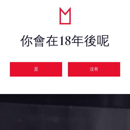
你會在18年後呢
是
沒有