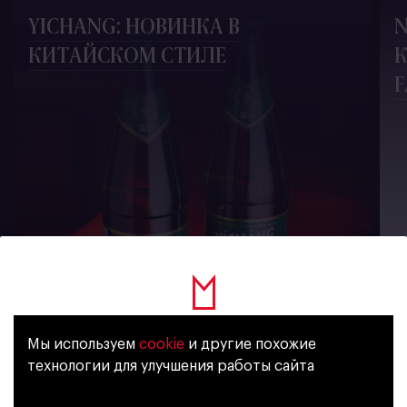
YICHANG: НОВИНКА В
N
КИТАЙСКОМ СТИЛЕ
К
F
1408
Мы используем
cookie
и другие похожие
Уже исполнилось 18 лет?
технологии для улучшения работы сайта
新闻订阅