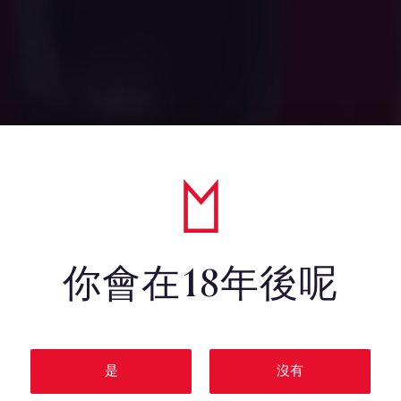
你會在18年後呢
是
沒有