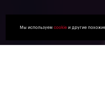
Мы используем
cookie
и другие похожие
11 三月, 2025
关于啤酒
Знакомст
чего нач