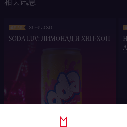
相关讯息
最新消息
03 十月, 2023
SODA LUV: ЛИМОНАД И ХИП-ХОП
Н
А