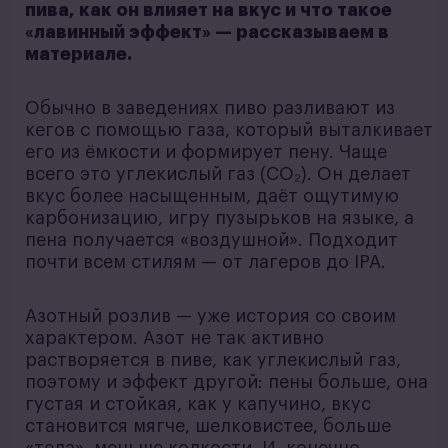
пива, как он влияет на вкус и что такое
«лавинный эффект» — рассказываем в
материале.
Обычно в заведениях пиво разливают из
кегов с помощью газа, который выталкивает
его из ёмкости и формирует пену. Чаще
всего это углекислый газ (CO₂). Он делает
вкус более насыщенным, даёт ощутимую
карбонизацию, игру пузырьков на языке, а
пена получается «воздушной». Подходит
почти всем стилям — от лагеров до IPA.
Азотный розлив — уже история со своим
характером. Азот не так активно
растворяется в пиве, как углекислый газ,
поэтому и эффект другой: пены больше, она
густая и стойкая, как у капучино, вкус
становится мягче, шелковистее, больше
«тела», меньше колкости. И, конечно,