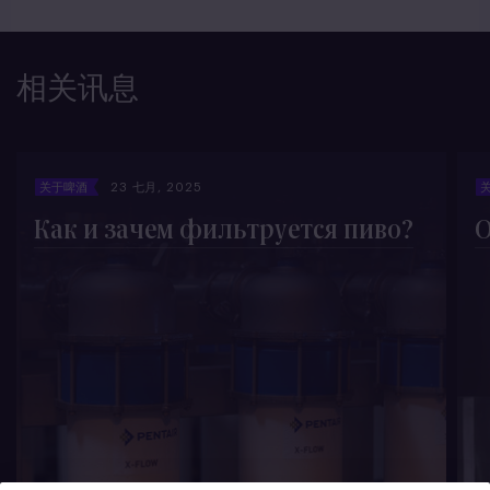
相关讯息
关于啤酒
23 七月, 2025
Как и зачем фильтруется пиво?
О