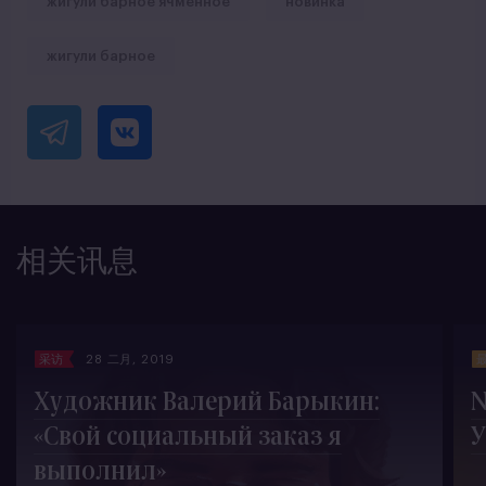
жигули барное ячменное
новинка
жигули барное
相关讯息
采访
28 二月, 2019
Художник Валерий Барыкин:
N
«Свой социальный заказ я
выполнил»