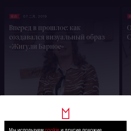
采访
07 二月, 2019
Вперед в прошлое: как
О
создавался визуальный образ
С
«Жигули Барное»
2438
Мы используем
cookie
и другие похожие