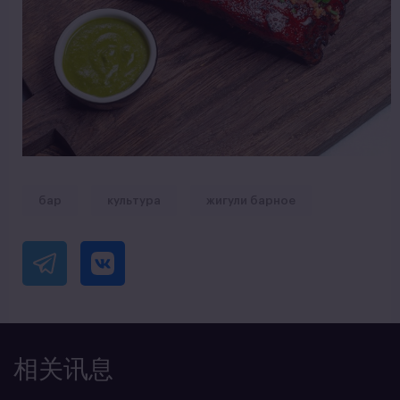
бар
культура
жигули барное
相关讯息