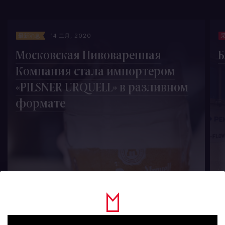
最新消息
14 二月, 2020
Московская Пивоваренная
Б
Компания стала импортером
«PILSNER URQUELL» в разливном
формате