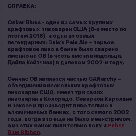
СПРАВКА:
Oskar Blues - одна из самых крупных
крафтовых пивоварен США (8-е место по
итогам 2018), и одна из самых
легендарных: Dale’s Pale Ale – первое
крафтовое пиво в банке было сварено
именно на OB (в честь имени владельца,
Дейла Кейтчиза) в далеком 2002-и году.
Сейчас OB является частью CANarchy –
объединения нескольких крафтовых
пивоварен США, имеет три своих
пивоварни в Колорадо, Северной Каролине
и Техасе и производит пиво только в
алюминиевых банках, с того самого 2002
года, когда это еще не было мейнстримом,
а из этих банок пили только колу и
Pabst
Blue Ribbon
.