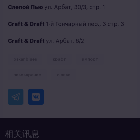
Слепой Пью
ул. Арбат, 30/3, стр. 1
Craft & Draft
1-й Гончарный пер., 3 стр. 3
Craft & Draft
ул. Арбат, 6/2
oskar blues
крафт
импорт
пивоварение
о пиве
相关讯息