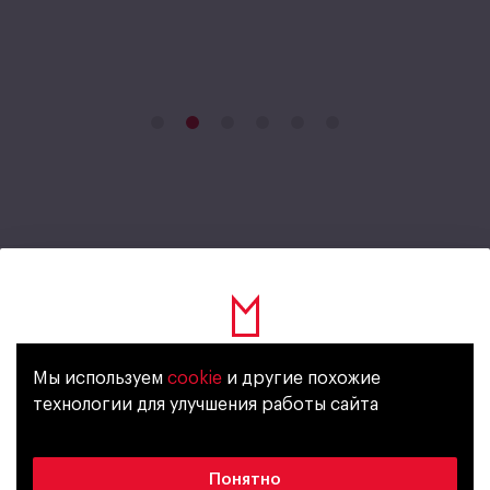
San Bernardo
негазированная
Мы используем
cookie
и другие похожие
Уже исполнилось 18 лет?
технологии для улучшения работы сайта
www.sanbernardo.it
Да
Нет
Понятно
Вода
Импорт
Без газа