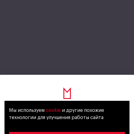
No Limit Bubble Gum
Мы используем
cookie
и другие похожие
Уже исполнилось 18 лет?
технологии для улучшения работы сайта
Энергетический напиток
C газом