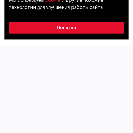
Мы используем
cookie
и другие похожие
Уже исполнилось 18 лет?
технологии для улучшения работы сайта
www.gorillaenergy.com
Да
Нет
Энергетический напиток
C газом
Лицензия
Понятно
包裝
Банка
0,45л
Мы зарядили банку GORILLA беспощадной
энергией, и уже не важно, кто ты и откуда. Главное,
какая сила внутри тебя.
∙ Кофеин не более 32 мг на 100 мл
∙ Таурин, L-карнитин
∙ Витамины B3, B5, B6, B7, B12
GORILLA – общество сильных!