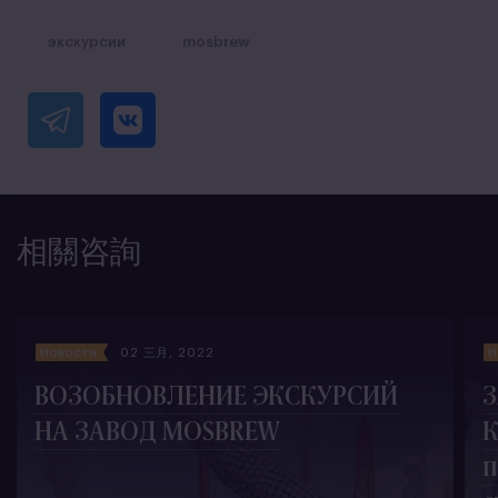
экскурсии
mosbrew
相關咨詢
Новости
02 三月, 2022
Н
ВОЗОБНОВЛЕНИЕ ЭКСКУРСИЙ
З
НА ЗАВОД MOSBREW
К
п