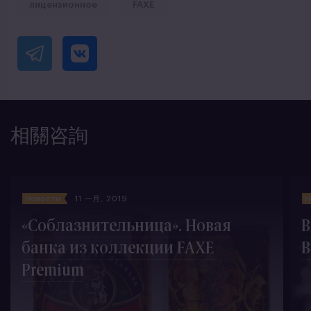
лицензионное
FAXE
相關咨詢
Новости
11 一月, 2019
Н
«Соблазнительница». Новая
B
банка из коллекции FAXE
В
Premium