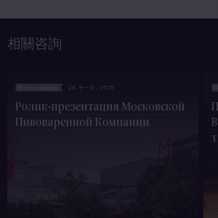
相關咨詢
Фото и видео
26 十一月, 2025
Ф
Ролик-презентация Московской
П
Пивоваренной Компании
В
т