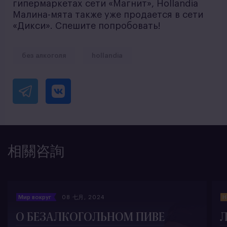
гипермаркетах сети «Магнит», Hollandia
Малина-мята также уже продается в сети
«Дикси». Спешите попробовать!
без алкоголя
hollandia
相關咨詢
Мир вокруг
08 七月, 2024
Н
О БЕЗАЛКОГОЛЬНОМ ПИВЕ