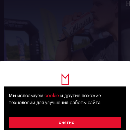
H
970
Мы используем
cookie
и другие похожие
Уже исполнилось 18 лет?
технологии для улучшения работы сайта
新聞訂閲
Да
Нет
Понятно