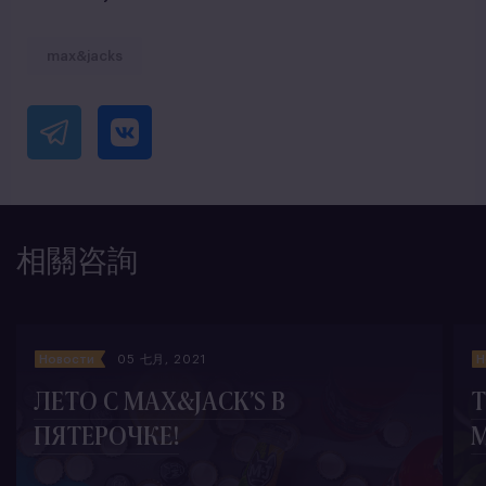
max&jacks
相關咨詢
Новости
05 七月, 2021
Н
ЛЕТО С MAX&JACK’S В
ПЯТЕРОЧКЕ!
M