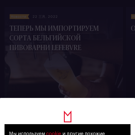
Новости
22 三月, 2022
Н
ТЕПЕРЬ МЫ ИМПОРТИРУЕМ
О
СОРТА БЕЛЬГИЙСКОЙ
ПИВОВАРНИ LEFEBVRE
765
Мы используем
cookie
и другие похожие