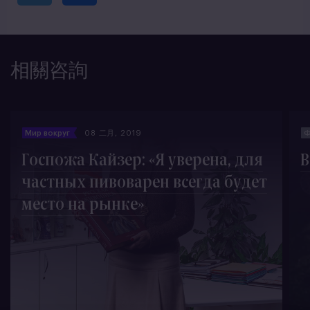
相關咨詢
Мир вокруг
08 二月, 2019
Ф
Госпожа Кайзер: «Я уверена, для
В
частных пивоварен всегда будет
место на рынке»