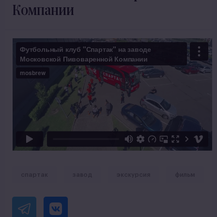
Компании
спартак
завод
экскурсия
фильм