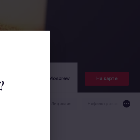
Произведено на Mosbrew
На карте
?
зот
Дания
Лицензия
Нефильтрованное