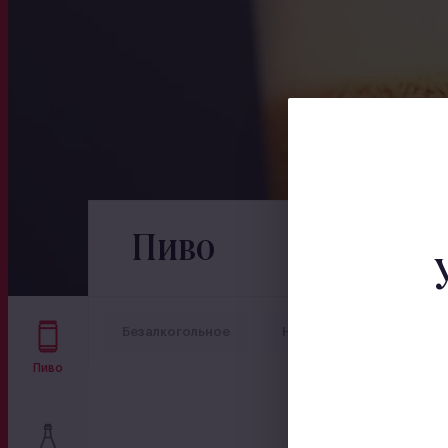
Пиво
Безалкогольное
Непастеризованное
Пиво