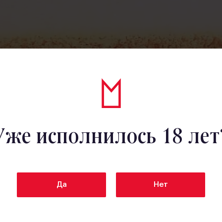
Все
Уже исполнилось 18 лет
Фруктовое пиво
Слабоалкогольный коктейль
А
Да
Нет