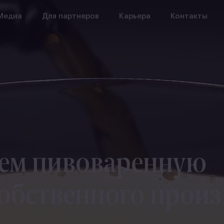
Медиа
Для партнеров
Карьера
Контакты
ем пивоваренную
обственного произ