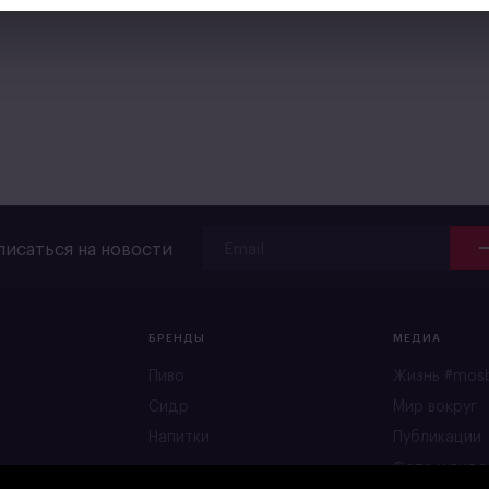
исаться на новости
БРЕНДЫ
МЕДИА
Пиво
Жизнь #mos
Сидр
Мир вокруг
Напитки
Публикации
Фото и виде