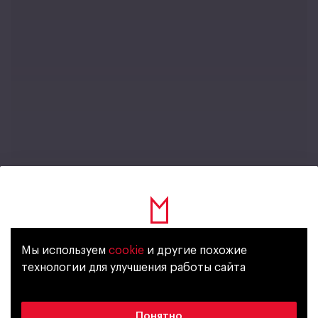
1233
Мир вокруг
18 ДЕКАБРЯ, 2024
Откуда в пиве сладость?
Мы используем
cookie
и другие похожие
Уже исполнилось 18 лет?
технологии для улучшения работы сайта
Да
Нет
Понятно