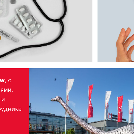
ew
, с
ями,
 и
рудника