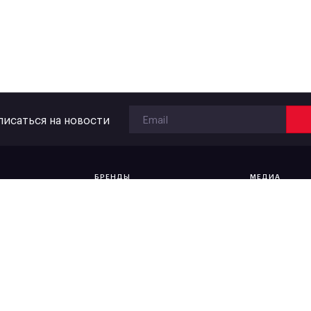
исаться на новости
БРЕНДЫ
МЕДИА
Пиво
Жизнь #mos
Сидр
Мир вокруг
Напитки
Публикации
Фото и виде
во
Новости
Наша рассы