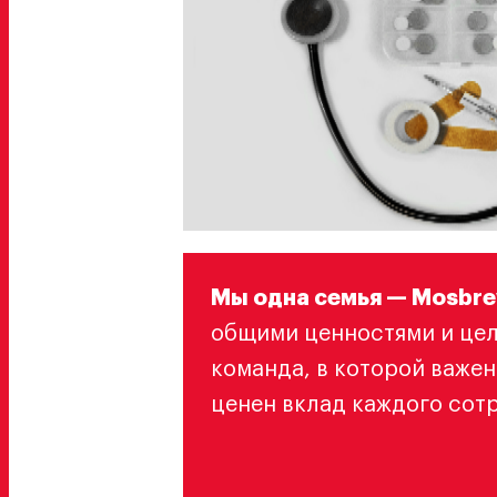
Мы одна семья — Mosbr
общими ценностями и цел
команда, в которой важен
ценен вклад каждого сот