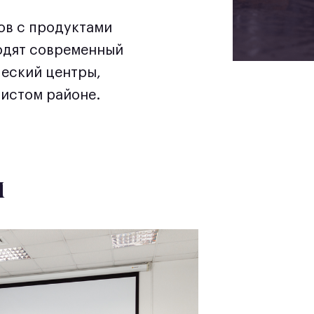
ов с продуктами
ходят современный
ческий центры,
чистом районе.
м