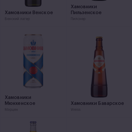
Хамовники
Хамовники Венское
Пильзенское
Венский лагер
Пилснер
Хамовники
Мюнхенское
Хамовники Баварское
Мэрцен
Weiss