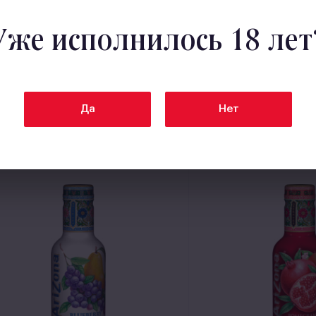
Уже исполнилось 18 лет
Да
Нет
Zona Energy Watermelon
AriZona Mucho Man