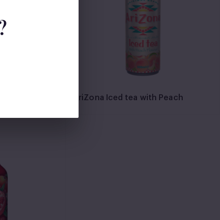
?
go
AriZona Iced tea with Peach