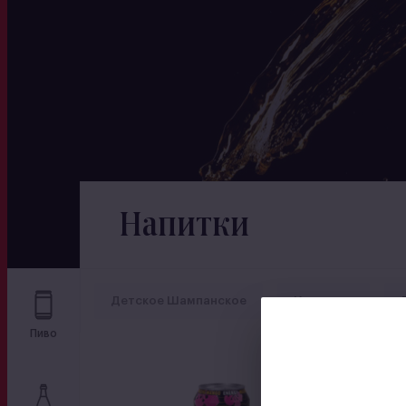
Напитки
Детское Шампанское
Изотоник
Пиво