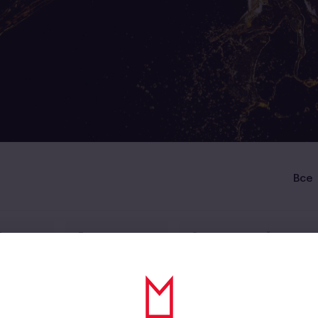
Все
Лицензия
Безалкогольное
Энергетический напиток