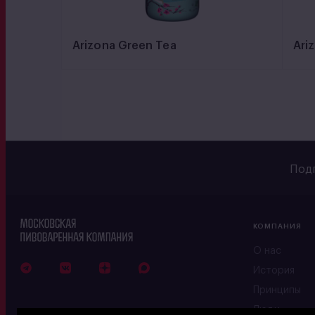
Arizona Green Tea
Ari
Подп
КОМПАНИЯ
О нас
История
Принципы
Люди