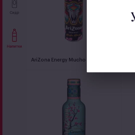
Сидр
Напитки
AriZona Energy Mucho Mango
Ari