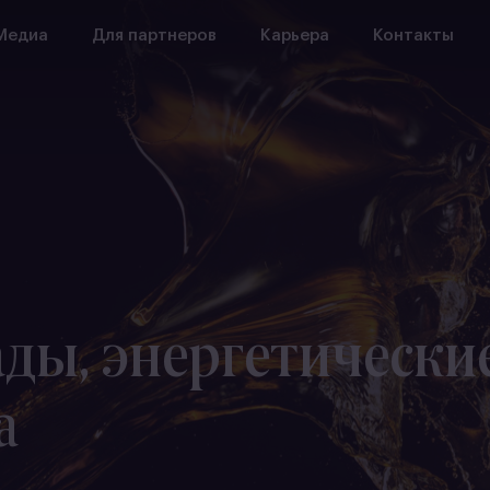
Медиа
Для партнеров
Карьера
Контакты
ды, энергетически
а