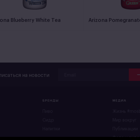
zona Blueberry White Tea
Arizona Pomegranat
исаться на новости
БРЕНДЫ
МЕДИА
Пиво
Жизнь #mos
Сидр
Мир вокруг
Напитки
Публикации
Фото и виде