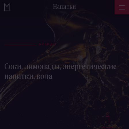
Напитки
БРЕНДЫ
Соки, лимонады, энергетические
напитки, вода
Пиво
Сидр
Напитки