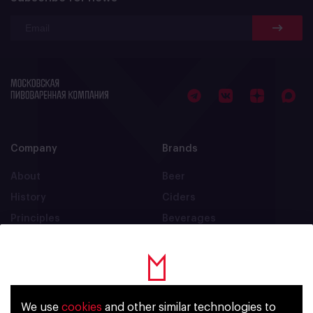
Company
Brands
About
Beer
History
Ciders
Principles
Beverages
People
Production
Contacts
We use
cookies
and other similar technologies to