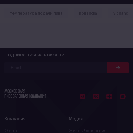
температура подачи пива
hollandia
yichang
Подписаться на новости
Компания
Медиа
О нас
Жизнь #mosbrew