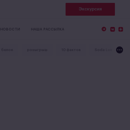
Экскурсия
НОВОСТИ
НАША РАССЫЛКА
и белое
розыгрыш
10 фактов
Soda Luv
v