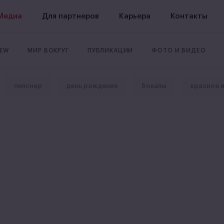
Медиа
Для партнеров
Карьера
Контакты
REW
МИР ВОКРУГ
ПУБЛИКАЦИИ
ФОТО И ВИДЕО
пилснер
день рождения
бокалы
красное 