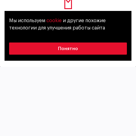
Мы используем
cookie
и другие похожие
Лицензия
Уже исполнилось 18 лет?
технологии для улучшения работы сайта
风格
酒精含量
Да
Нет
Pils
4,4%
Понятно
苦度
原麦汁浓度
31 IBU
10,6%
包装
Keg
20 L
Cветлое фильтрованное пиво с легким медовым
ароматом, который подчеркнут яркими
травянистыми нотами хмеля. Интенсивные оттенки