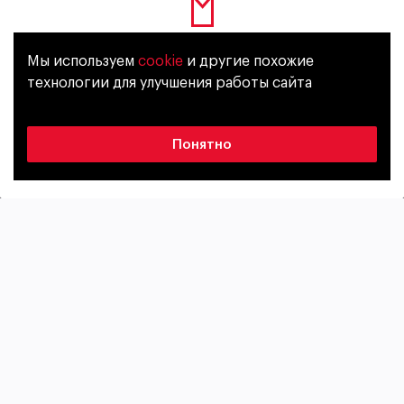
Мы используем
cookie
и другие похожие
Лицензия
Уже исполнилось 18 лет?
технологии для улучшения работы сайта
風格
酒精濃度
Да
Нет
Pils
4,4%
Понятно
苦度
原麥汁濃度
31 IBU
10,6%
包裝
Keg
20 L
Cветлое фильтрованное пиво с легким медовым
ароматом, который подчеркнут яркими
травянистыми нотами хмеля. Интенсивные оттенки