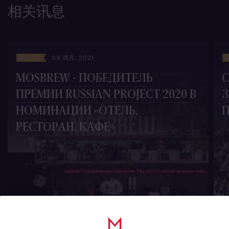
相关讯息
最新消息
09 四月, 2021
MOSBREW - ПОБЕДИТЕЛЬ
С
ПРЕМИИ RUSSIAN PROJECT 2020 В
З
НОМИНАЦИИ «ОТЕЛЬ,
П
РЕСТОРАН, КАФЕ»