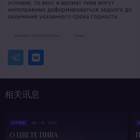
условия, то вкус и аромат пива могут
непоправимо деформироваться задолго до
окончания указанного срока годности.
пивная терминология
пиво
相关讯息
关于啤酒
28 一月, 2021
О ЦВЕТЕ ПИВА
П