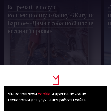
Встречайте новую
«
коллекционную банку «Жигули
п
Барное» «Дама с собачкой после
п
весенней грозы»
1735
Мы используем
cookie
и другие похожие
Уже исполнилось 18 лет?
технологии для улучшения работы сайта
新闻订阅