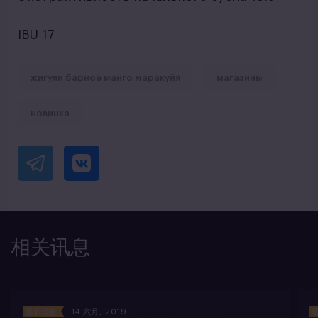
IBU 17
жигули барное манго маракуйя
магазины
новинка
相关讯息
最新消息
14 六月, 2019