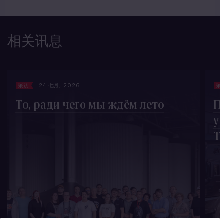
相关讯息
采访
24 七月, 2026
То, ради чего мы ждём лето
П
у
T