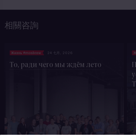
相關咨詢
Жизнь #mosbrew
24 七月, 2026
Ж
То, ради чего мы ждём лето
П
у
T