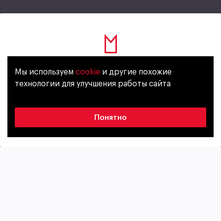
Fahrenheit Alkaline
Мы используем
cookie
и другие похожие
Уже исполнилось 18 лет?
технологии для улучшения работы сайта
Без газа
Да
Нет
Понятно
包裝
Пластиковая бутылка
0,5л
Пластиковая бутылка
1л
Fahrenheit Alkaline — правильная вода на каждый
день.
Fahrenheit Alkaline помогает восстановить силы и
водный баланс, способствует укреплению здоровья,
повышению настроения.