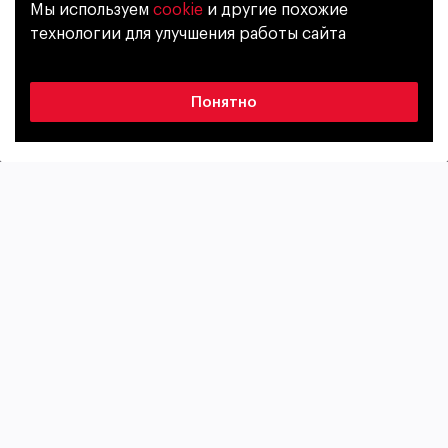
Мы используем
cookie
и другие похожие
Уже исполнилось 18 лет?
Россия
технологии для улучшения работы сайта
風格
酒精濃度
Да
Нет
Эль
4,9%
Понятно
苦度
原麥汁濃度
27 IBU
12%
包裝
Glass bottle
0,45 L
Янтарный эль с ярким цветочным ароматом и чуть
заметными нотами мяты. Сочетает деликатную
солодовую сладость и приятную горчинку с мощным
сухим послевкусием.