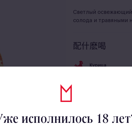
Светлый освежающий 
солода и травяными 
配什麽喝
Курица
Морепродукты
Уже исполнилось 18 лет