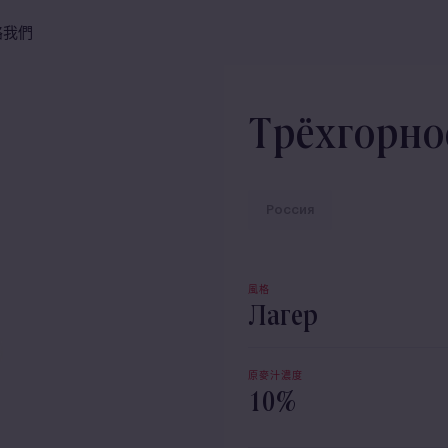
絡我們
Трёхгорное
Россия
風格
Лагер
原麥汁濃度
10%