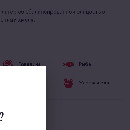
лагер со сбалансированной сладостью
нотами хмеля.
Говядина
Рыба
Барбекю
Жареная еда
?