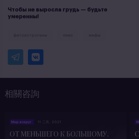
Чтобы не выросла грудь — будьте
умеренны!
фитоэстрогены
пиво
мифы
相關咨詢
Мир вокруг
11 二月, 2021
М
ОТ МЕНЬШЕГО К БОЛЬШОМУ.
С