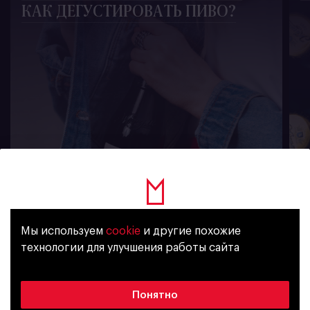
КАК ДЕГУСТИРОВАТЬ ПИВО?
1859
Мы используем
cookie
и другие похожие
Уже исполнилось 18 лет?
технологии для улучшения работы сайта
新聞訂閲
Да
Нет
Понятно