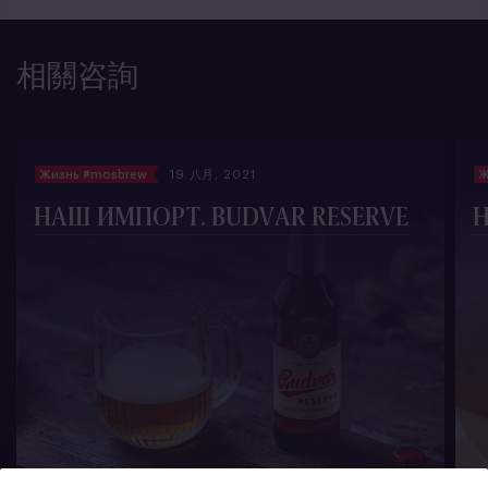
相關咨詢
Жизнь #mosbrew
19 八月, 2021
Ж
НАШ ИМПОРТ. BUDVAR RESERVE